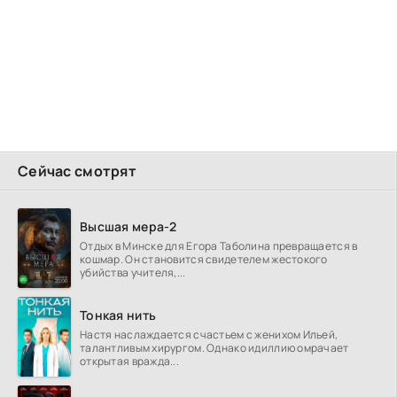
Сейчас смотрят
Высшая мера-2
Отдых в Минске для Егора Таболина превращается в
кошмар. Он становится свидетелем жестокого
убийства учителя,...
Тонкая нить
Настя наслаждается счастьем с женихом Ильей,
талантливым хирургом. Однако идиллию омрачает
открытая вражда...