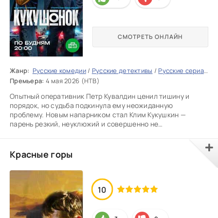
СМОТРЕТЬ ОНЛАЙН
Жанр:
Русские комедии
/
Русские детективы
/
Русские сериалы
/
Премьера:
4 мая 2026 (НТВ)
Опытный оперативник Петр Кувалдин ценил тишину и
порядок, но судьба подкинула ему неожиданную
проблему. Новым напарником стал Клим Кукушкин —
парень резкий, неуклюжий и совершенно не
приспособленный к суровым будням
Красные горы
10