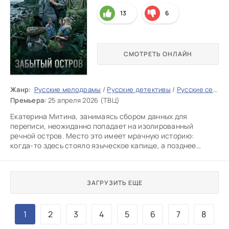
13
6
СМОТРЕТЬ ОНЛАЙН
Жанр:
Русские мелодрамы
/
Русские детективы
/
Русские сериалы
Премьера:
25 апреля 2026 (ТВЦ)
Екатерина Митина, занимаясь сбором данных для
переписи, неожиданно попадает на изолированный
речной остров. Место это имеет мрачную историю:
когда-то здесь стояло языческое капище, а позднее
функционировала тюрьма с
ЗАГРУЗИТЬ ЕЩЕ
1
2
3
4
5
6
7
8