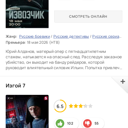
СМОТРЕТЬ ОНЛАЙН
Жанр:
Русские боевики
/
Русские детективы
/
Русские сериалы
/
Премьера:
18 мая 2026 (НТВ)
Юрий Алданов, матерый опер с пятнадцатилетним
стажем, натыкается на опасный след. Расследуя заказное
убийство, он выходит на банду рейдеров, которой
руководит влиятельный силовик Ильин. Попытка привлечь
коррупционера к
Изгой 7
6.5
102
55