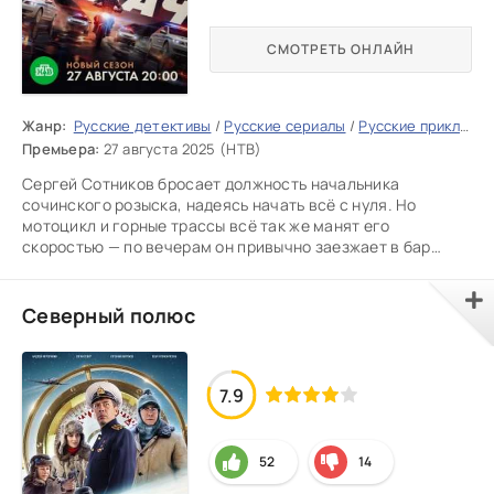
СМОТРЕТЬ ОНЛАЙН
Жанр:
Русские детективы
/
Русские сериалы
/
Русские приключения
Премьера:
27 августа 2025 (НТВ)
Сергей Сотников бросает должность начальника
сочинского розыска, надеясь начать всё с нуля. Но
мотоцикл и горные трассы всё так же манят его
скоростью — по вечерам он привычно заезжает в бар
«Бензобак», где однажды
Северный полюс
7.9
52
14