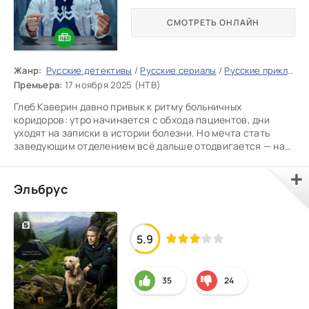
СМОТРЕТЬ ОНЛАЙН
Жанр:
Русские детективы
/
Русские сериалы
/
Русские приключения
Премьера:
17 ноября 2025 (НТВ)
Глеб Каверин давно привык к ритму больничных
коридоров: утро начинается с обхода пациентов, дни
уходят на записки в истории болезни. Но мечта стать
заведующим отделением всё дальше отодвигается — на
этом месте теперь
Эльбрус
5.9
35
24