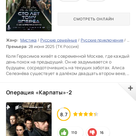
СМОТРЕТЬ ОНЛАЙН
Жанр:
Мистика
/
Русские семейные
/
Русские приключения
/
Росс
Премьера:
28 июня 2025 (ТК Россия)
Коля Герасимов живёт в современной Москве, где каждый
день похож на предыдущий. Он не задумывается о
будущем, сосредоточившись на текущих заботах. Алиса
Селезнёва существует в далёком двадцать втором веке,
но её мысли
Операция «Карпаты»-2
8.7
110
16