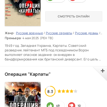
СМОТРЕТЬ ОНЛАЙН
Жанр:
Русские военные
/
Русские сериалы
/
Русские драмы
/
Рус
Премьера:
4 мая 2025 (РЕН ТВ)
1949 год. Западная Украина, Карпаты. Советский
разведчик лейтенант МГБ под псевдонимом Ворон
выполняет опасное задание: он внедрен в
бандформирования как британский диверсант. Его цель —
получить данные о шпионах,
Операция "Карпаты"
8.3
49
10