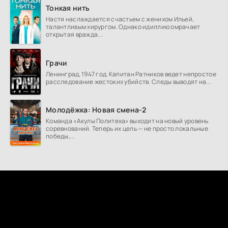
Тонкая нить
Настя наслаждается счастьем с женихом Ильей,
талантливым хирургом. Однако идиллию омрачает
открытая вражда...
Грачи
Ленинград, 1947 год. Капитан Ратников ведет непростое
расследование жестоких убийств. Следы выводят на...
Молодёжка: Новая смена-2
Команда «Акулы Политеха» выходит на новый уровень
соревнований. Теперь их цель — не просто локальные
победы,...