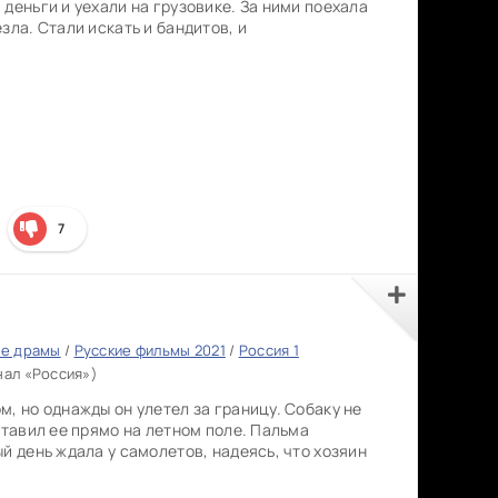
деньги и уехали на грузовике. За ними поехала
зла. Стали искать и бандитов, и
7
ие драмы
/
Русские фильмы 2021
/
Россия 1
нал «Россия»)
, но однажды он улетел за границу. Собаку не
ставил ее прямо на летном поле. Пальма
й день ждала у самолетов, надеясь, что хозяин