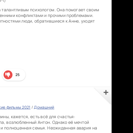
я-1)
а талантливым психологом. Она помогает своим
ренними конфликтами и прочими проблемами.
тностями люди, обратившиеся к Анне, уходят
25
кие фильмы 2021
/
Домашний
ины, кажется, есть всё для счастья:
па, возлюбленный Антон. Однако её мечтой
 и полноценная семья. Неожиданная авария на