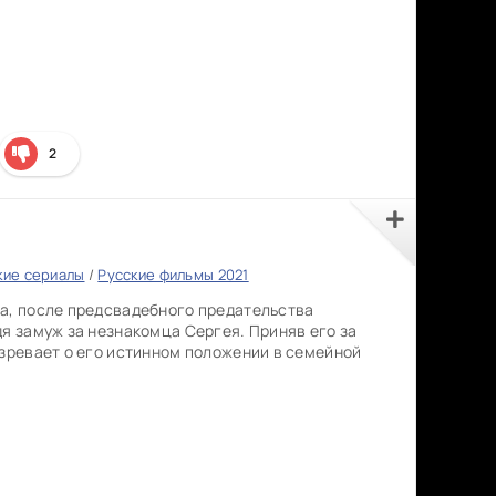
2
кие сериалы
/
Русские фильмы 2021
а, после предсвадебного предательства
дя замуж за незнакомца Сергея. Приняв его за
озревает о его истинном положении в семейной