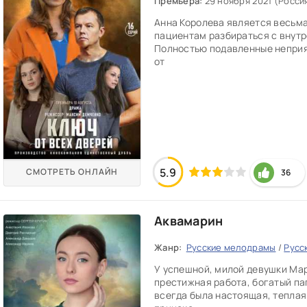
Премьера:
29 ноября 2021 (Росси
Анна Королева является весьм
пациентам разбираться с внут
Полностью подавленные неприя
от
5.9
СМОТРЕТЬ ОНЛАЙН
36
Аквамарин
Жанр:
Русские мелодрамы
/
Русс
У успешной, милой девушки Мар
престижная работа, богатый па
всегда была настоящая, теплая