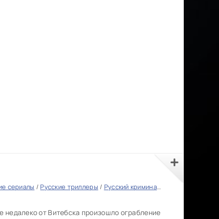
ие сериалы
/
Русские триллеры
/
Русский криминал
/
Русские фильмы 
ке недалеко от Витебска произошло ограбление