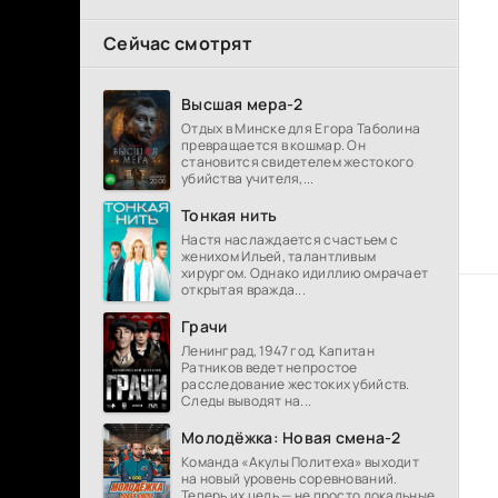
Сейчас смотрят
Высшая мера-2
Отдых в Минске для Егора Таболина
превращается в кошмар. Он
становится свидетелем жестокого
убийства учителя,...
Тонкая нить
Настя наслаждается счастьем с
женихом Ильей, талантливым
хирургом. Однако идиллию омрачает
открытая вражда...
Грачи
Ленинград, 1947 год. Капитан
Ратников ведет непростое
расследование жестоких убийств.
Следы выводят на...
Молодёжка: Новая смена-2
Команда «Акулы Политеха» выходит
на новый уровень соревнований.
Теперь их цель — не просто локальные