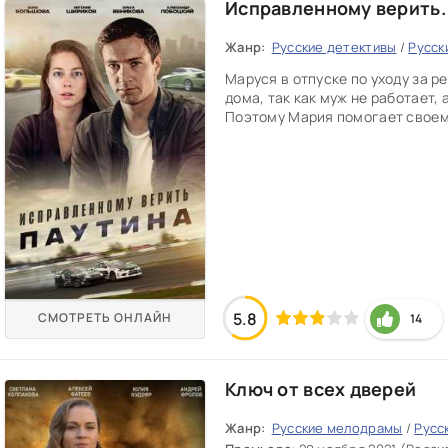
Исправленному верить.
Жанр:
Русские детективы
/
Русск
Маруся в отпуске по уходу за р
дома, так как муж не работает,
Поэтому Мария помогает своему
5.8
СМОТРЕТЬ ОНЛАЙН
14
Ключ от всех дверей
Жанр:
Русские мелодрамы
/
Русс