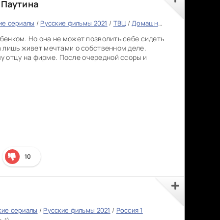
 Паутина
ие сериалы
/
Русские фильмы 2021
/
ТВЦ
/
Домашний
ебенком. Но она не может позволить себе сидеть
 а лишь живет мечтами о собственном деле.
 отцу на фирме. После очередной ссоры и
10
кие сериалы
/
Русские фильмы 2021
/
Россия 1