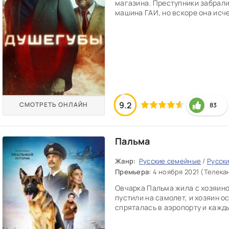
магазина. Преступники забрали 
машина ГАИ, но вскоре она исче
9.2
СМОТРЕТЬ ОНЛАЙН
83
Пальма
Жанр:
Русские семейные
/
Русск
Премьера:
4 ноября 2021 (Телека
Овчарка Пальма жила с хозяином
пустили на самолет, и хозяин о
спряталась в аэропорту и кажды