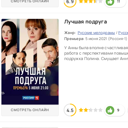
6.9
СМОТРЕТЬ ОНЛАЙН
11
Лучшая подруга
Жанр:
Русские мелодрамы
/
Русс
Премьера:
5 июня 2021 (Россия-1)
У Анны была вполне счастливая
работа с перспективами повыше
подружка Полина. Смущает Анну 
4.5
СМОТРЕТЬ ОНЛАЙН
9