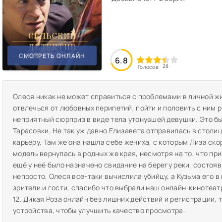
СМОТРЕТЬ ОНЛАЙН
6.8
28
Голосов:
Олеся никак не может справиться с проблемами в личной ж
отвлечься от любовных перипетий, пойти и половить с ним 
неприятный сюрприз в виде тела утонувшей девушки. Это б
Тарасовки. Не так уж давно Елизавета отправилась в столи
карьеру. Там же она нашла себе жениха, с которым Лиза ско
модель вернулась в родных же края, несмотря на то, что пр
ещё у неё было назначено свидание на берегу реки, состоя
непросто, Олеся все-таки вычислила убийцу, а Кузьма его 
зрители и гости, спасибо что выбрали наш онлайн-кинотеат
12. Дикая Роза онлайн без лишних действий и регистрации,
устройства, чтобы улучшить качество просмотра.