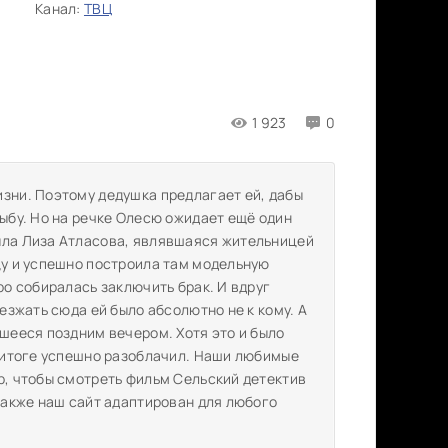
Канал:
ТВЦ
1 923
0
изни. Поэтому дедушка предлагает ей, дабы
рыбу. Но на речке Олесю ожидает ещё один
ыла Лиза Атласова, являвшаяся жительницей
цу и успешно построила там модельную
ро собиралась заключить брак. И вдруг
иезжать сюда ей было абсолютно не к кому. А
вшееся поздним вечером. Хотя это и было
в итоге успешно разоблачил. Наши любимые
р, чтобы смотреть фильм Сельский детектив
 также наш сайт адаптирован для любого