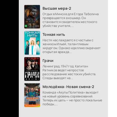
Высшая мера-2
Отдых в Минске для Егора Таболина
превращается в кошмар. Он
становится свидетелем жестокого
убийства учителя,...
Тонкая нить
Настя наслаждается счастьем с
женихом Ильей, талантливым
хирургом. Однако идиллию омрачает
открытая вражда...
Грачи
Ленинград, 1947 год. Капитан
Ратников ведет непростое
расследование жестоких убийств.
Следы выводят на...
Молодёжка: Новая смена-2
Команда «Акулы Политеха» выходит
на новый уровень соревнований.
Теперь их цель — не просто локальные
победы,...