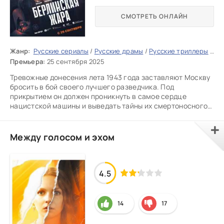
СМОТРЕТЬ ОНЛАЙН
Жанр:
Русские сериалы
/
Русские драмы
/
Русские триллеры
/
Ру
Премьера:
25 сентября 2025
Тревожные донесения лета 1943 года заставляют Москву
бросить в бой своего лучшего разведчика. Под
прикрытием он должен проникнуть в самое сердце
нацистской машины и выведать тайны их смертоносного
проекта. Его цель —
Между голосом и эхом
4.5
14
17