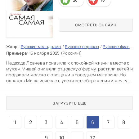
26
16
СМОТРЕТЬ ОНЛАЙН
Жанр:
Русские мелодрамы
/
Русские сериалы
/
Русские фильмы 2025
Премьера:
15 ноября 2025 (Россия-1)
Надежда Ловчева привыкла к спокойной жизни: вместе с
мужем Мишей они вели отцовскую ферму, растили детей и
продавали молоко с овощами в соседнем магазине. Но
однажды Миша исчезает, увезя все сбережения и мечту о
сцене.
ЗАГРУЗИТЬ ЕЩЕ
1
2
3
4
5
6
7
8
9
10
...
72