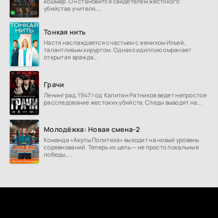
кошмар. Он становится свидетелем жестокого
убийства учителя,...
Тонкая нить
Настя наслаждается счастьем с женихом Ильей,
талантливым хирургом. Однако идиллию омрачает
открытая вражда...
Грачи
Ленинград, 1947 год. Капитан Ратников ведет непростое
расследование жестоких убийств. Следы выводят на...
Молодёжка: Новая смена-2
Команда «Акулы Политеха» выходит на новый уровень
соревнований. Теперь их цель — не просто локальные
победы,...