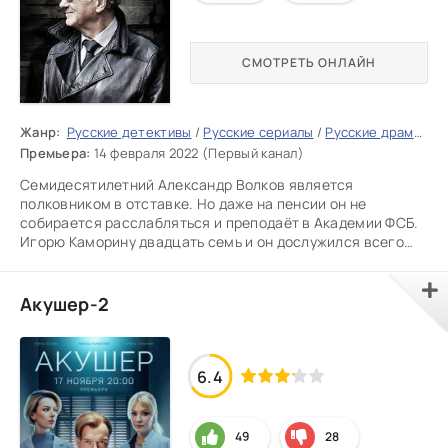
СМОТРЕТЬ ОНЛАЙН
Жанр:
Русские детективы
/
Русские сериалы
/
Русские драмы
/
Р
Премьера:
14 февраля 2022 (Первый канал)
Семидесятилетний Александр Волков является
полковником в отставке. Но даже на пенсии он не
собирается расслабляться и преподаёт в Академии ФСБ.
Игорю Каморину двадцать семь и он дослужился всего
лишь до должности
Акушер-2
6.4
49
28