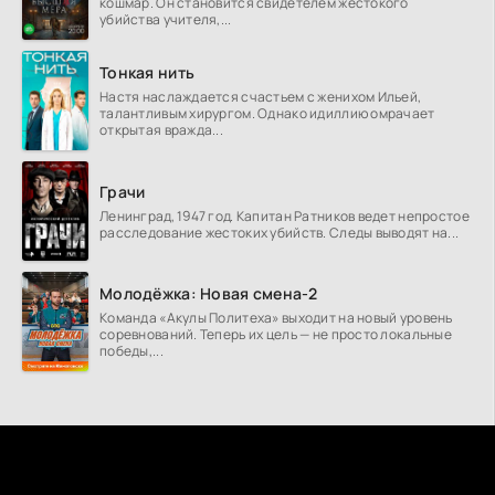
кошмар. Он становится свидетелем жестокого
убийства учителя,...
Тонкая нить
Настя наслаждается счастьем с женихом Ильей,
талантливым хирургом. Однако идиллию омрачает
открытая вражда...
Грачи
Ленинград, 1947 год. Капитан Ратников ведет непростое
расследование жестоких убийств. Следы выводят на...
Молодёжка: Новая смена-2
Команда «Акулы Политеха» выходит на новый уровень
соревнований. Теперь их цель — не просто локальные
победы,...