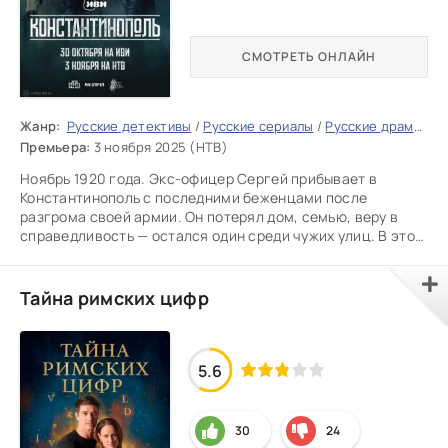
СМОТРЕТЬ ОНЛАЙН
Жанр:
Русские детективы
/
Русские сериалы
/
Русские драмы
/
Р
Премьера:
3 ноября 2025 (НТВ)
Ноябрь 1920 года. Экс-офицер Сергей прибывает в
Константинополь с последними беженцами после
разгрома своей армии. Он потерял дом, семью, веру в
справедливость — остался один среди чужих улиц. В этом
хаосе он неожиданно
Тайна римских цифр
5.6
30
24