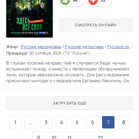
86
25
СМОТРЕТЬ ОНЛАЙН
Жанр:
Русские мелодрамы
/
Русские детективы
/
Русские сериалы
Премьера:
20 октября 2025 (ТК "Россия")
В глухом поселке на краю тайги случается беда: ночью
вспыхивает пожар, и вместе с пепелищем обнаруживают
тело, которое невозможно опознать. Для расследования
присылают молодого следователя Евгению Ракитину. Она
быстро
ЗАГРУЗИТЬ ЕЩЕ
1
...
3
4
5
6
7
8
9
10
11
...
72