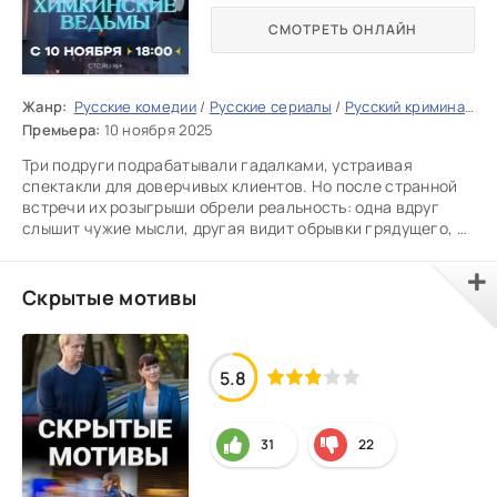
СМОТРЕТЬ ОНЛАЙН
Жанр:
Русские комедии
/
Русские сериалы
/
Русский криминал
/
Р
Премьера:
10 ноября 2025
Три подруги подрабатывали гадалками, устраивая
спектакли для доверчивых клиентов. Но после странной
встречи их розыгрыши обрели реальность: одна вдруг
слышит чужие мысли, другая видит обрывки грядущего, а
третья ощущает
Скрытые мотивы
5.8
31
22